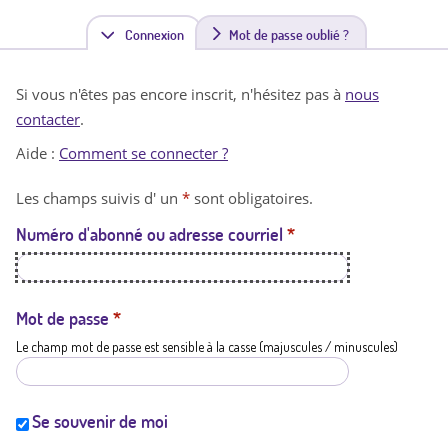
Connexion
(
Mot de passe oublié ?
o
Si vous n'êtes pas encore inscrit, n'hésitez pas à
nous
n
contacter
.
g
Aide :
Comment se connecter ?
l
Les champs suivis d' un
*
sont obligatoires.
e
Numéro d'abonné ou adresse courriel
*
t
a
c
Mot de passe
*
Le champ mot de passe est sensible à la casse (majuscules / minuscules)
t
i
f
Se souvenir de moi