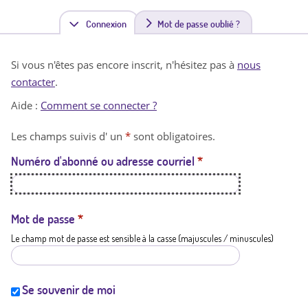
Connexion
(
Mot de passe oublié ?
o
Si vous n'êtes pas encore inscrit, n'hésitez pas à
nous
n
contacter
.
g
Aide :
Comment se connecter ?
l
Les champs suivis d' un
*
sont obligatoires.
e
Numéro d'abonné ou adresse courriel
*
t
a
c
Mot de passe
*
Le champ mot de passe est sensible à la casse (majuscules / minuscules)
t
i
f
Se souvenir de moi