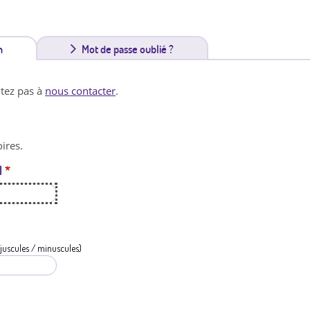
n
(
Mot de passe oublié ?
o
itez pas à
nous contacter
.
n
g
ires.
l
l
*
e
t
a
c
juscules / minuscules)
t
i