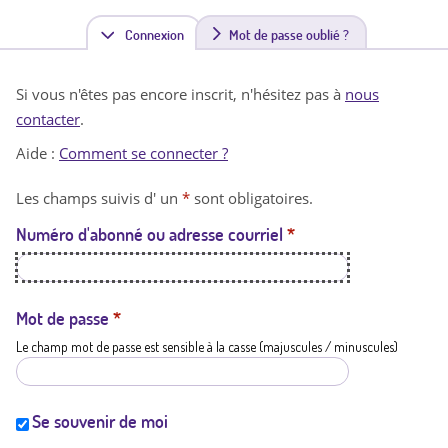
Connexion
(
Mot de passe oublié ?
o
Si vous n'êtes pas encore inscrit, n'hésitez pas à
nous
n
contacter
.
g
Aide :
Comment se connecter ?
l
Les champs suivis d' un
*
sont obligatoires.
e
Numéro d'abonné ou adresse courriel
*
t
a
c
Mot de passe
*
Le champ mot de passe est sensible à la casse (majuscules / minuscules)
t
i
f
Se souvenir de moi