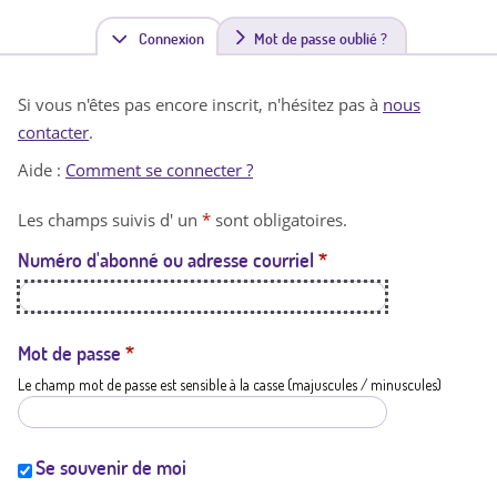
Connexion
(
Mot de passe oublié ?
o
Si vous n'êtes pas encore inscrit, n'hésitez pas à
nous
n
contacter
.
g
Aide :
Comment se connecter ?
l
Les champs suivis d' un
*
sont obligatoires.
e
Numéro d'abonné ou adresse courriel
*
t
a
c
Mot de passe
*
Le champ mot de passe est sensible à la casse (majuscules / minuscules)
t
i
f
Se souvenir de moi