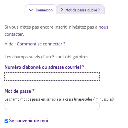
Connexion
(
Mot de passe oublié ?
o
Si vous n'êtes pas encore inscrit, n'hésitez pas à
nous
n
contacter
.
g
Aide :
Comment se connecter ?
l
Les champs suivis d' un
*
sont obligatoires.
e
Numéro d'abonné ou adresse courriel
*
t
a
c
Mot de passe
*
Le champ mot de passe est sensible à la casse (majuscules / minuscules)
t
i
f
Se souvenir de moi