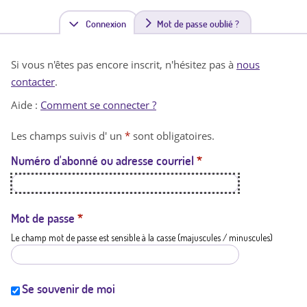
Connexion
(
Mot de passe oublié ?
o
Si vous n'êtes pas encore inscrit, n'hésitez pas à
nous
n
contacter
.
g
Aide :
Comment se connecter ?
l
Les champs suivis d' un
*
sont obligatoires.
e
Numéro d'abonné ou adresse courriel
*
t
a
c
Mot de passe
*
Le champ mot de passe est sensible à la casse (majuscules / minuscules)
t
i
f
Se souvenir de moi