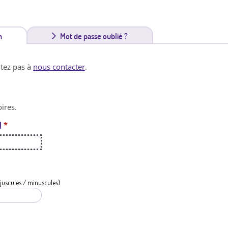
n
(
Mot de passe oublié ?
o
itez pas à
nous contacter
.
n
g
ires.
l
l
*
e
t
a
c
juscules / minuscules)
t
i