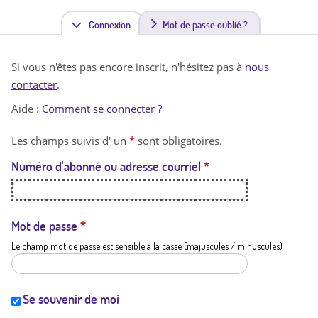
Connexion
(
Mot de passe oublié ?
o
Si vous n'êtes pas encore inscrit, n'hésitez pas à
nous
n
contacter
.
g
Aide :
Comment se connecter ?
l
Les champs suivis d' un
*
sont obligatoires.
e
Numéro d'abonné ou adresse courriel
*
t
a
c
Mot de passe
*
Le champ mot de passe est sensible à la casse (majuscules / minuscules)
t
i
f
Se souvenir de moi