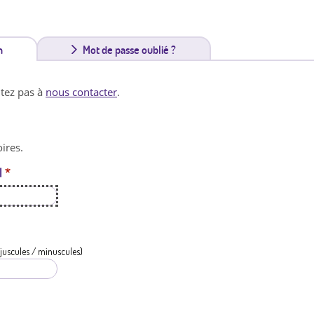
n
(
Mot de passe oublié ?
o
itez pas à
nous contacter
.
n
g
ires.
l
l
*
e
t
a
c
juscules / minuscules)
t
i