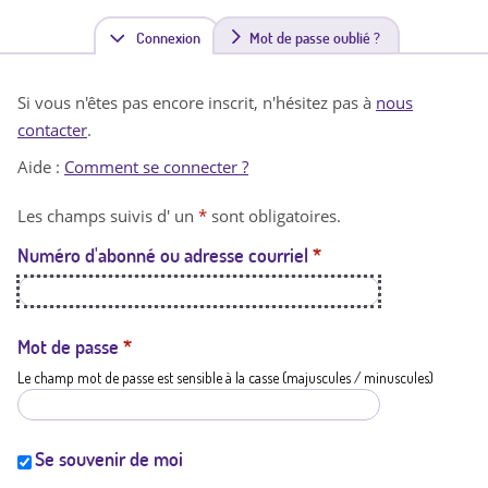
Connexion
(
Mot de passe oublié ?
o
Si vous n'êtes pas encore inscrit, n'hésitez pas à
nous
n
contacter
.
g
Aide :
Comment se connecter ?
l
Les champs suivis d' un
*
sont obligatoires.
e
Numéro d'abonné ou adresse courriel
*
t
a
c
Mot de passe
*
Le champ mot de passe est sensible à la casse (majuscules / minuscules)
t
i
f
Se souvenir de moi