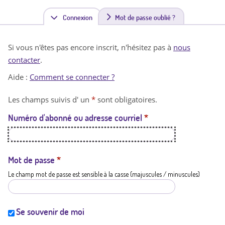
Connexion
(
Mot de passe oublié ?
o
Si vous n'êtes pas encore inscrit, n'hésitez pas à
nous
n
contacter
.
g
Aide :
Comment se connecter ?
l
Les champs suivis d' un
*
sont obligatoires.
e
Numéro d'abonné ou adresse courriel
*
t
a
c
Mot de passe
*
Le champ mot de passe est sensible à la casse (majuscules / minuscules)
t
i
f
Se souvenir de moi