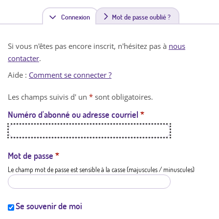
Connexion
(
Mot de passe oublié ?
o
Si vous n'êtes pas encore inscrit, n'hésitez pas à
nous
n
contacter
.
g
Aide :
Comment se connecter ?
l
Les champs suivis d' un
*
sont obligatoires.
e
Numéro d'abonné ou adresse courriel
*
t
a
c
Mot de passe
*
Le champ mot de passe est sensible à la casse (majuscules / minuscules)
t
i
f
Se souvenir de moi