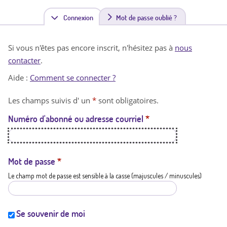
Connexion
(
Mot de passe oublié ?
o
Si vous n'êtes pas encore inscrit, n'hésitez pas à
nous
n
contacter
.
g
Aide :
Comment se connecter ?
l
Les champs suivis d' un
*
sont obligatoires.
e
Numéro d'abonné ou adresse courriel
*
t
a
c
Mot de passe
*
Le champ mot de passe est sensible à la casse (majuscules / minuscules)
t
i
f
Se souvenir de moi