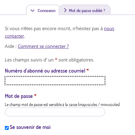
Connexion
(
Mot de passe oublié ?
o
Si vous n'êtes pas encore inscrit, n'hésitez pas à
nous
n
contacter
.
g
Aide :
Comment se connecter ?
l
Les champs suivis d' un
*
sont obligatoires.
e
Numéro d'abonné ou adresse courriel
*
t
a
c
Mot de passe
*
Le champ mot de passe est sensible à la casse (majuscules / minuscules)
t
i
f
Se souvenir de moi