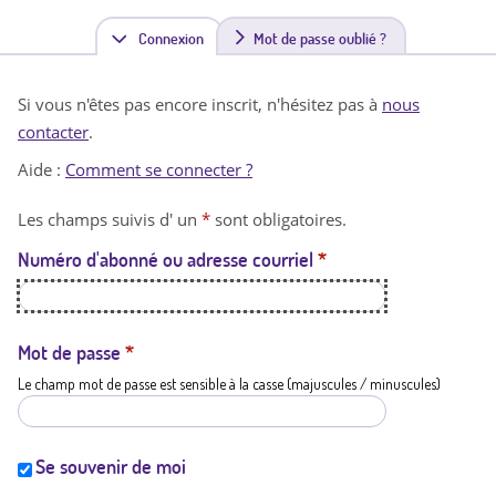
Connexion
(
Mot de passe oublié ?
o
Si vous n'êtes pas encore inscrit, n'hésitez pas à
nous
n
contacter
.
g
Aide :
Comment se connecter ?
l
Les champs suivis d' un
*
sont obligatoires.
e
Numéro d'abonné ou adresse courriel
*
t
a
c
Mot de passe
*
Le champ mot de passe est sensible à la casse (majuscules / minuscules)
t
i
f
Se souvenir de moi