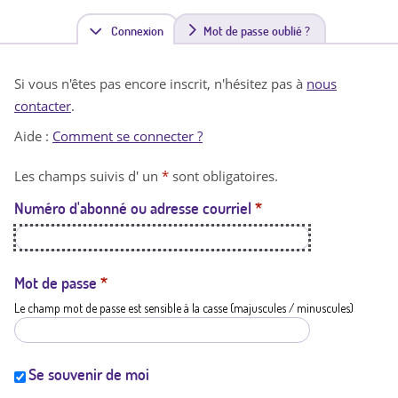
Connexion
(
Mot de passe oublié ?
o
Si vous n'êtes pas encore inscrit, n'hésitez pas à
nous
n
contacter
.
g
Aide :
Comment se connecter ?
l
Les champs suivis d' un
*
sont obligatoires.
e
Numéro d'abonné ou adresse courriel
*
t
a
c
Mot de passe
*
Le champ mot de passe est sensible à la casse (majuscules / minuscules)
t
i
f
Se souvenir de moi