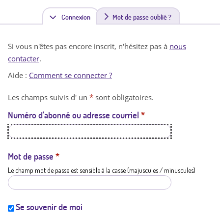
Connexion
(
Mot de passe oublié ?
o
Si vous n'êtes pas encore inscrit, n'hésitez pas à
nous
n
contacter
.
g
Aide :
Comment se connecter ?
l
Les champs suivis d' un
*
sont obligatoires.
e
Numéro d'abonné ou adresse courriel
*
t
a
c
Mot de passe
*
Le champ mot de passe est sensible à la casse (majuscules / minuscules)
t
i
f
Se souvenir de moi