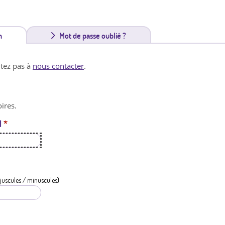
n
(
Mot de passe oublié ?
o
itez pas à
nous contacter
.
n
g
ires.
l
l
*
e
t
a
c
juscules / minuscules)
t
i