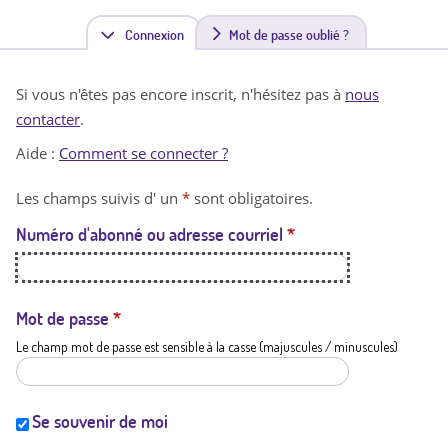
Connexion
(
Mot de passe oublié ?
o
Si vous n'êtes pas encore inscrit, n'hésitez pas à
nous
n
contacter
.
g
Aide :
Comment se connecter ?
l
Les champs suivis d' un
*
sont obligatoires.
e
Numéro d'abonné ou adresse courriel
*
t
a
c
Mot de passe
*
Le champ mot de passe est sensible à la casse (majuscules / minuscules)
t
i
f
Se souvenir de moi