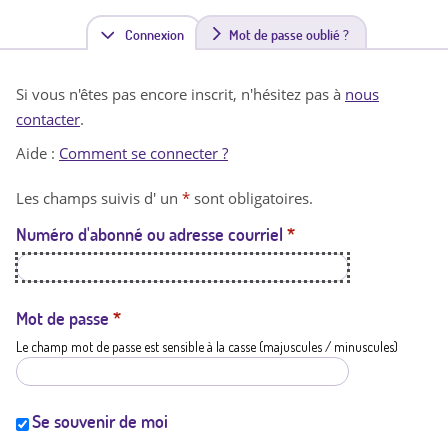
Connexion
(
Mot de passe oublié ?
o
Si vous n'êtes pas encore inscrit, n'hésitez pas à
nous
n
contacter
.
g
Aide :
Comment se connecter ?
l
Les champs suivis d' un
*
sont obligatoires.
e
Numéro d'abonné ou adresse courriel
*
t
a
c
Mot de passe
*
Le champ mot de passe est sensible à la casse (majuscules / minuscules)
t
i
f
Se souvenir de moi