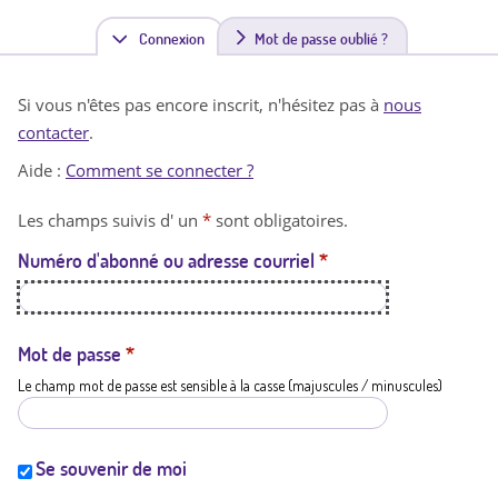
Connexion
(
Mot de passe oublié ?
o
Si vous n'êtes pas encore inscrit, n'hésitez pas à
nous
n
contacter
.
g
Aide :
Comment se connecter ?
l
Les champs suivis d' un
*
sont obligatoires.
e
Numéro d'abonné ou adresse courriel
*
t
a
c
Mot de passe
*
Le champ mot de passe est sensible à la casse (majuscules / minuscules)
t
i
f
Se souvenir de moi