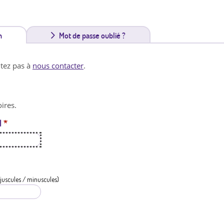
n
(
Mot de passe oublié ?
o
itez pas à
nous contacter
.
n
g
ires.
l
l
*
e
t
a
c
juscules / minuscules)
t
i