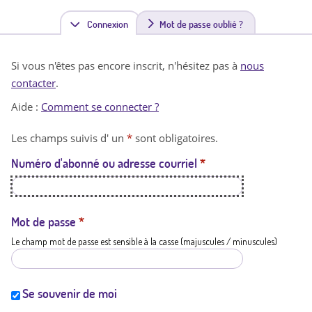
Connexion
(
Mot de passe oublié ?
o
Si vous n'êtes pas encore inscrit, n'hésitez pas à
nous
n
contacter
.
g
Aide :
Comment se connecter ?
l
Les champs suivis d' un
*
sont obligatoires.
e
Numéro d'abonné ou adresse courriel
*
t
a
c
Mot de passe
*
Le champ mot de passe est sensible à la casse (majuscules / minuscules)
t
i
f
Se souvenir de moi