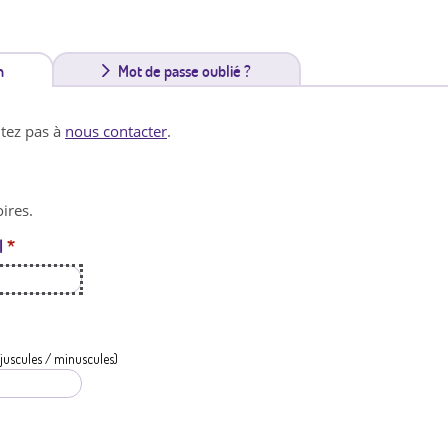
n
(
Mot de passe oublié ?
o
itez pas à
nous contacter
.
n
g
ires.
l
l
*
e
t
a
c
juscules / minuscules)
t
i