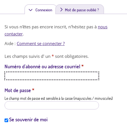
Connexion
(
Mot de passe oublié ?
o
Si vous n'êtes pas encore inscrit, n'hésitez pas à
nous
n
contacter
.
g
Aide :
Comment se connecter ?
l
Les champs suivis d' un
*
sont obligatoires.
e
Numéro d'abonné ou adresse courriel
*
t
a
c
Mot de passe
*
Le champ mot de passe est sensible à la casse (majuscules / minuscules)
t
i
f
Se souvenir de moi