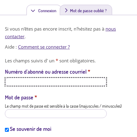
Connexion
(
Mot de passe oublié ?
o
Si vous n'êtes pas encore inscrit, n'hésitez pas à
nous
n
contacter
.
g
Aide :
Comment se connecter ?
l
Les champs suivis d' un
*
sont obligatoires.
e
Numéro d'abonné ou adresse courriel
*
t
a
c
Mot de passe
*
Le champ mot de passe est sensible à la casse (majuscules / minuscules)
t
i
f
Se souvenir de moi