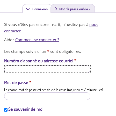
Connexion
(
Mot de passe oublié ?
o
Si vous n'êtes pas encore inscrit, n'hésitez pas à
nous
n
contacter
.
g
Aide :
Comment se connecter ?
l
Les champs suivis d' un
*
sont obligatoires.
e
Numéro d'abonné ou adresse courriel
*
t
a
c
Mot de passe
*
Le champ mot de passe est sensible à la casse (majuscules / minuscules)
t
i
f
Se souvenir de moi