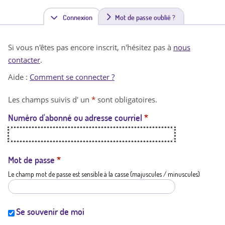
Connexion
(
Mot de passe oublié ?
o
Si vous n'êtes pas encore inscrit, n'hésitez pas à
nous
n
contacter
.
g
Aide :
Comment se connecter ?
l
Les champs suivis d' un
*
sont obligatoires.
e
Numéro d'abonné ou adresse courriel
*
t
a
c
Mot de passe
*
Le champ mot de passe est sensible à la casse (majuscules / minuscules)
t
i
f
Se souvenir de moi