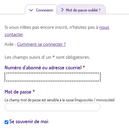
Connexion
(
Mot de passe oublié ?
o
Si vous n'êtes pas encore inscrit, n'hésitez pas à
nous
n
contacter
.
g
Aide :
Comment se connecter ?
l
Les champs suivis d' un
*
sont obligatoires.
e
Numéro d'abonné ou adresse courriel
*
t
a
c
Mot de passe
*
Le champ mot de passe est sensible à la casse (majuscules / minuscules)
t
i
f
Se souvenir de moi