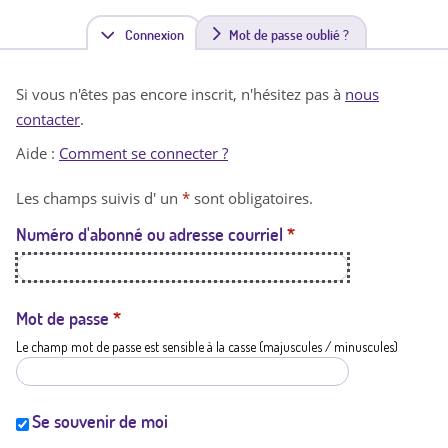
Connexion
(
Mot de passe oublié ?
o
Si vous n'êtes pas encore inscrit, n'hésitez pas à
nous
n
contacter
.
g
Aide :
Comment se connecter ?
l
Les champs suivis d' un
*
sont obligatoires.
e
Numéro d'abonné ou adresse courriel
*
t
a
c
Mot de passe
*
Le champ mot de passe est sensible à la casse (majuscules / minuscules)
t
i
f
Se souvenir de moi