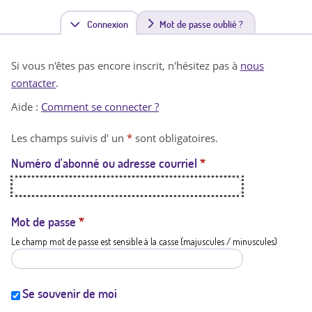
Connexion
(
Mot de passe oublié ?
o
Si vous n'êtes pas encore inscrit, n'hésitez pas à
nous
n
contacter
.
g
Aide :
Comment se connecter ?
l
Les champs suivis d' un
*
sont obligatoires.
e
Numéro d'abonné ou adresse courriel
*
t
a
c
Mot de passe
*
Le champ mot de passe est sensible à la casse (majuscules / minuscules)
t
i
f
Se souvenir de moi