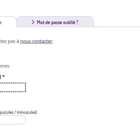
n
(
Mot de passe oublié ?
o
itez pas à
nous contacter
.
n
g
ires.
l
l
*
e
t
a
c
juscules / minuscules)
t
i