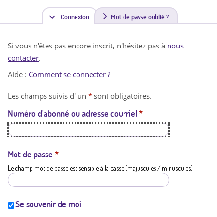
Connexion
(
Mot de passe oublié ?
o
Si vous n'êtes pas encore inscrit, n'hésitez pas à
nous
n
contacter
.
g
Aide :
Comment se connecter ?
l
Les champs suivis d' un
*
sont obligatoires.
e
Numéro d'abonné ou adresse courriel
*
t
a
c
Mot de passe
*
Le champ mot de passe est sensible à la casse (majuscules / minuscules)
t
i
f
Se souvenir de moi