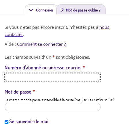
Connexion
(
Mot de passe oublié ?
o
Si vous n'êtes pas encore inscrit, n'hésitez pas à
nous
n
contacter
.
g
Aide :
Comment se connecter ?
l
Les champs suivis d' un
*
sont obligatoires.
e
Numéro d'abonné ou adresse courriel
*
t
a
c
Mot de passe
*
Le champ mot de passe est sensible à la casse (majuscules / minuscules)
t
i
f
Se souvenir de moi