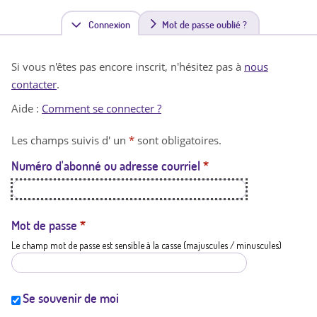
Connexion
(
Mot de passe oublié ?
o
Si vous n'êtes pas encore inscrit, n'hésitez pas à
nous
n
contacter
.
g
Aide :
Comment se connecter ?
l
Les champs suivis d' un
*
sont obligatoires.
e
Numéro d'abonné ou adresse courriel
*
t
a
c
Mot de passe
*
Le champ mot de passe est sensible à la casse (majuscules / minuscules)
t
i
f
Se souvenir de moi