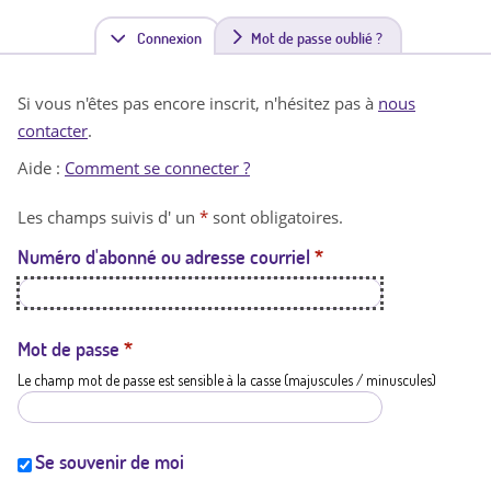
Connexion
(
Mot de passe oublié ?
o
Si vous n'êtes pas encore inscrit, n'hésitez pas à
nous
n
contacter
.
g
Aide :
Comment se connecter ?
l
Les champs suivis d' un
*
sont obligatoires.
e
Numéro d'abonné ou adresse courriel
*
t
a
c
Mot de passe
*
Le champ mot de passe est sensible à la casse (majuscules / minuscules)
t
i
f
Se souvenir de moi