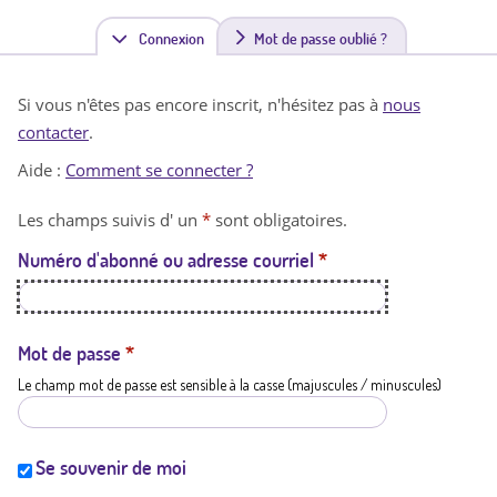
Connexion
(
Mot de passe oublié ?
o
Si vous n'êtes pas encore inscrit, n'hésitez pas à
nous
n
contacter
.
g
Aide :
Comment se connecter ?
l
Les champs suivis d' un
*
sont obligatoires.
e
Numéro d'abonné ou adresse courriel
*
t
a
c
Mot de passe
*
Le champ mot de passe est sensible à la casse (majuscules / minuscules)
t
i
f
Se souvenir de moi