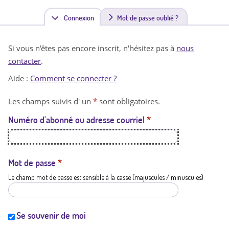
Connexion
(
Mot de passe oublié ?
o
Si vous n'êtes pas encore inscrit, n'hésitez pas à
nous
n
contacter
.
g
Aide :
Comment se connecter ?
l
Les champs suivis d' un
*
sont obligatoires.
e
Numéro d'abonné ou adresse courriel
*
t
a
c
Mot de passe
*
Le champ mot de passe est sensible à la casse (majuscules / minuscules)
t
i
f
Se souvenir de moi