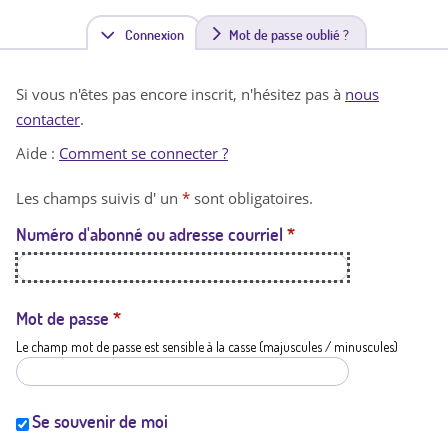
Connexion
(
Mot de passe oublié ?
o
Si vous n'êtes pas encore inscrit, n'hésitez pas à
nous
n
contacter
.
g
Aide :
Comment se connecter ?
l
Les champs suivis d' un
*
sont obligatoires.
e
Numéro d'abonné ou adresse courriel
*
t
a
c
Mot de passe
*
Le champ mot de passe est sensible à la casse (majuscules / minuscules)
t
i
f
Se souvenir de moi