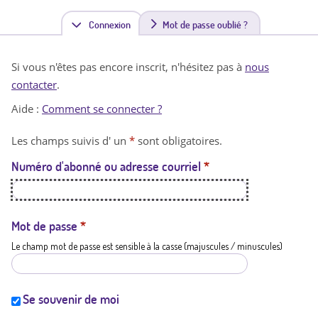
Connexion
(
Mot de passe oublié ?
o
Si vous n'êtes pas encore inscrit, n'hésitez pas à
nous
n
contacter
.
g
Aide :
Comment se connecter ?
l
Les champs suivis d' un
*
sont obligatoires.
e
Numéro d'abonné ou adresse courriel
*
t
a
c
Mot de passe
*
Le champ mot de passe est sensible à la casse (majuscules / minuscules)
t
i
f
Se souvenir de moi