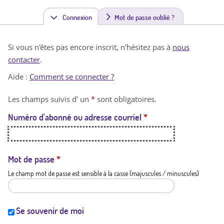
Connexion
(
Mot de passe oublié ?
o
Si vous n'êtes pas encore inscrit, n'hésitez pas à
nous
n
contacter
.
g
Aide :
Comment se connecter ?
l
Les champs suivis d' un
*
sont obligatoires.
e
Numéro d'abonné ou adresse courriel
*
t
a
c
Mot de passe
*
Le champ mot de passe est sensible à la casse (majuscules / minuscules)
t
i
f
Se souvenir de moi