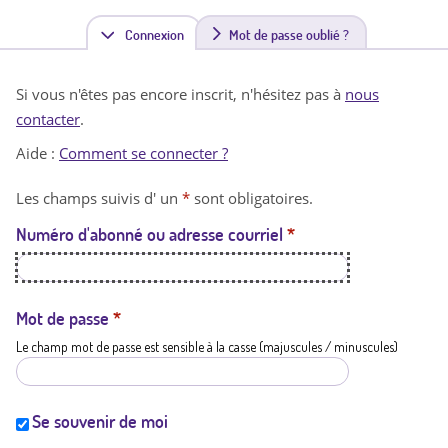
Connexion
(
Mot de passe oublié ?
o
Si vous n'êtes pas encore inscrit, n'hésitez pas à
nous
n
contacter
.
g
Aide :
Comment se connecter ?
l
Les champs suivis d' un
*
sont obligatoires.
e
Numéro d'abonné ou adresse courriel
*
t
a
c
Mot de passe
*
Le champ mot de passe est sensible à la casse (majuscules / minuscules)
t
i
f
Se souvenir de moi