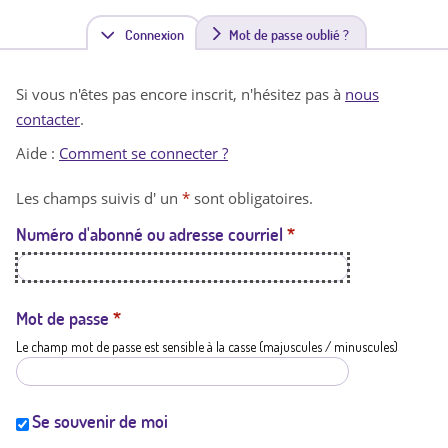
Connexion
(
Mot de passe oublié ?
o
Si vous n'êtes pas encore inscrit, n'hésitez pas à
nous
n
contacter
.
g
Aide :
Comment se connecter ?
l
Les champs suivis d' un
*
sont obligatoires.
e
Numéro d'abonné ou adresse courriel
*
t
a
c
Mot de passe
*
Le champ mot de passe est sensible à la casse (majuscules / minuscules)
t
i
f
Se souvenir de moi