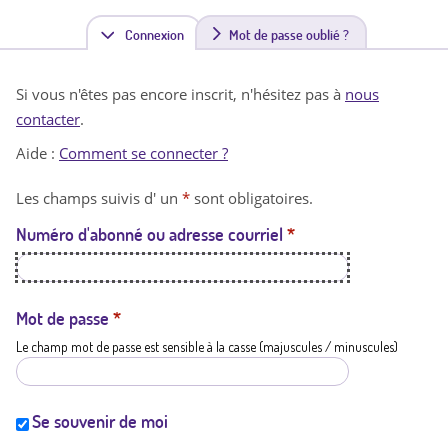
Connexion
(
Mot de passe oublié ?
o
Si vous n'êtes pas encore inscrit, n'hésitez pas à
nous
n
contacter
.
g
Aide :
Comment se connecter ?
l
Les champs suivis d' un
*
sont obligatoires.
e
Numéro d'abonné ou adresse courriel
*
t
a
c
Mot de passe
*
Le champ mot de passe est sensible à la casse (majuscules / minuscules)
t
i
f
Se souvenir de moi