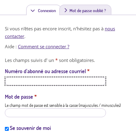
Connexion
(
Mot de passe oublié ?
o
Si vous n'êtes pas encore inscrit, n'hésitez pas à
nous
n
contacter
.
g
Aide :
Comment se connecter ?
l
Les champs suivis d' un
*
sont obligatoires.
e
Numéro d'abonné ou adresse courriel
*
t
a
c
Mot de passe
*
Le champ mot de passe est sensible à la casse (majuscules / minuscules)
t
i
f
Se souvenir de moi