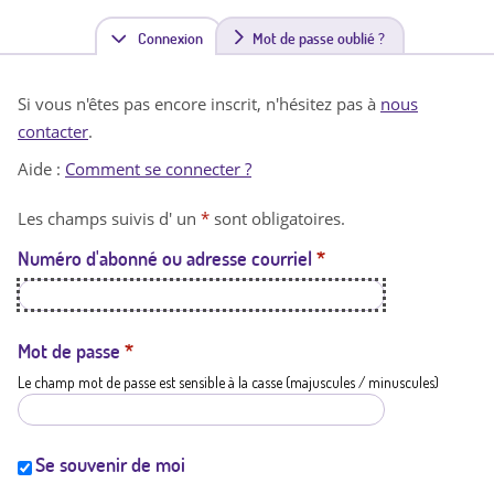
Connexion
(
Mot de passe oublié ?
o
Si vous n'êtes pas encore inscrit, n'hésitez pas à
nous
n
contacter
.
g
Aide :
Comment se connecter ?
l
Les champs suivis d' un
*
sont obligatoires.
e
Numéro d'abonné ou adresse courriel
*
t
a
c
Mot de passe
*
Le champ mot de passe est sensible à la casse (majuscules / minuscules)
t
i
f
Se souvenir de moi