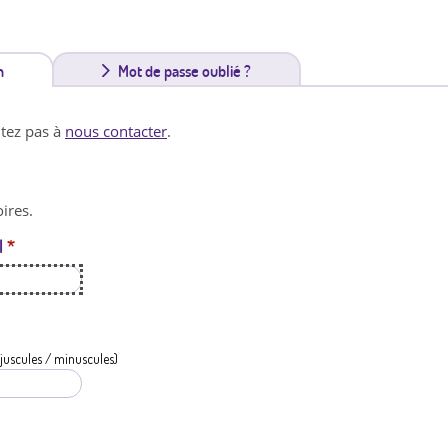
n
(
Mot de passe oublié ?
o
itez pas à
nous contacter
.
n
g
ires.
l
l
*
e
t
a
c
juscules / minuscules)
t
i