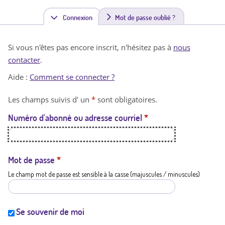
Connexion
(
Mot de passe oublié ?
o
Si vous n'êtes pas encore inscrit, n'hésitez pas à
nous
n
contacter
.
g
Aide :
Comment se connecter ?
l
Les champs suivis d' un
*
sont obligatoires.
e
Numéro d'abonné ou adresse courriel
*
t
a
c
Mot de passe
*
Le champ mot de passe est sensible à la casse (majuscules / minuscules)
t
i
f
Se souvenir de moi