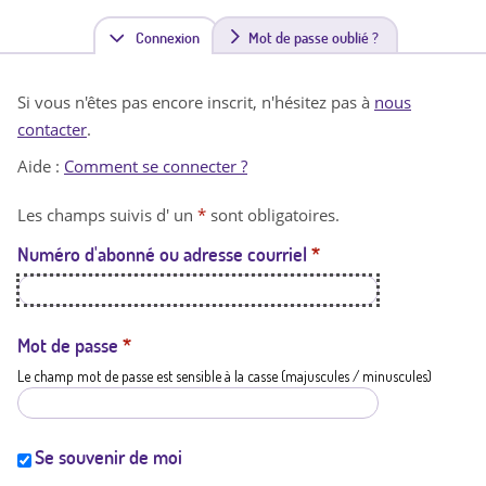
Connexion
(
Mot de passe oublié ?
o
Si vous n'êtes pas encore inscrit, n'hésitez pas à
nous
n
contacter
.
g
Aide :
Comment se connecter ?
l
Les champs suivis d' un
*
sont obligatoires.
e
Numéro d'abonné ou adresse courriel
*
t
a
c
Mot de passe
*
Le champ mot de passe est sensible à la casse (majuscules / minuscules)
t
i
f
Se souvenir de moi